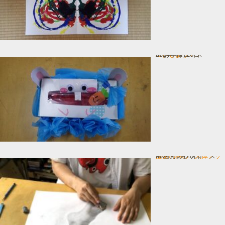
工作しよう！
In お子様コース
2024年7月26日
漫画の為の 人体デッサン
In 画力アップコース
2024年6月28日