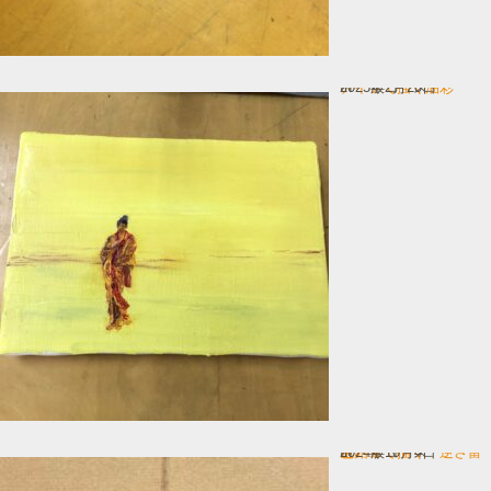
ナイフで描く油彩
In 一般コース
2025年2月20日
色鉛筆で描く 逆さ富士
In 一般コース
2024年10月4日