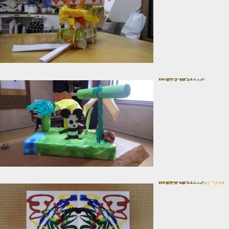
工作しょう！
In お子様コース
2024年8月12日
デカㇽコマニーから自由に描こ…
In お子様コース
2024年8月12日