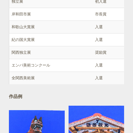
独立展
初入選
岸和田市展
市長賞
和歌山大賞展
入選
紀の国大賞展
入選
関西独立展
奨励賞
エンバ美術コンクール
入選
全関西美術展
入選
作品例