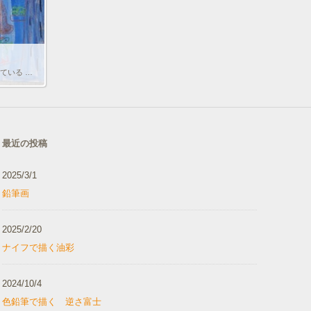
大阪岸和田尾生町自宅アトリエで 行われている お子様個人レッスン 今回は・・・ ブリキで出来たフクロウの オモチャを 見ながら そのフクロウが 森の中にいると言う ロケーションで 描きました。
最近の投稿
2025/3/1
鉛筆画
2025/2/20
ナイフで描く油彩
2024/10/4
色鉛筆で描く 逆さ富士