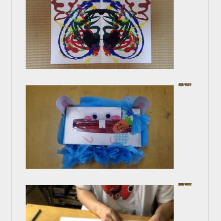
工作しよう！
In お子様コース
2024年7月26日
漫画の為の 人体デッサン
In 画力アップコース
2024年6月28日