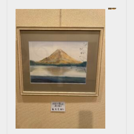
色鉛筆で描く 逆さ富士
In 一般コース
2024年10月4日