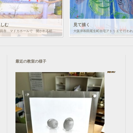
楽しむ
見て描く
毎年 岸和田市 マドカホールで 開かれる絵画展 イズミアート展 に 参加させて頂く事になりました。 四つの教室が 日頃の成果を 発表する展覧会で F8号 から F１００号までの 大作まで展示され 見ごたえのある展覧会とな […]
最近の教室の様子
鉛筆画
In コース一覧
2025年3月1日