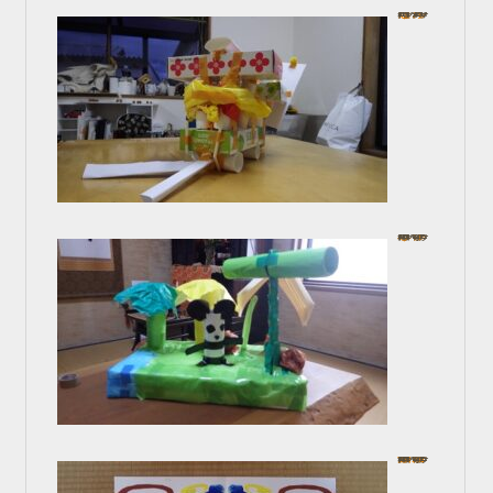
だんじりを作ろう！
In コース一覧
2024年10月4日
工作しょう！
In お子様コース
2024年8月12日
デカㇽコマニーから自由に描こ…
In お子様コース
2024年8月12日