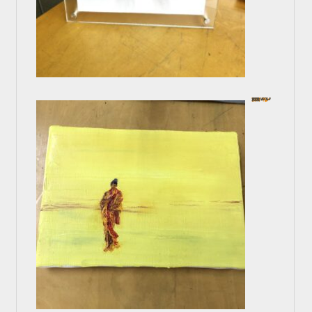
ナイフで描く油彩
In 一般コース
2025年2月20日