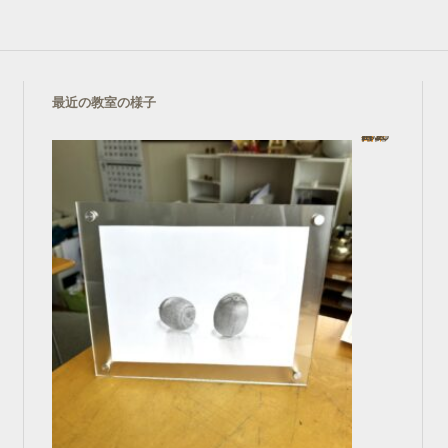
最近の教室の様子
鉛筆画
In コース一覧
2025年3月1日