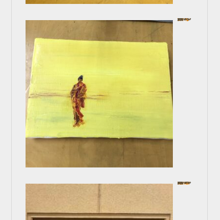
ナイフで描く油彩
In 一般コース
2025年2月20日
色鉛筆で描く 逆さ富士
In 一般コース
2024年10月4日