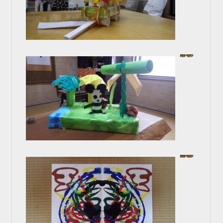
工作しょう！
In お子様コース
2024年8月12日
デカㇽコマニーから自由に描こ…
In お子様コース
2024年8月12日