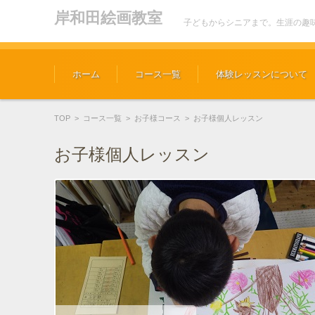
岸和田絵画教室
子どもからシニアまで。生涯の趣
コンテンツに移動
ホーム
コース一覧
体験レッスンについて
TOP
>
コース一覧
>
お子様コース
>
お子様個人レッスン
お子様個人レッスン