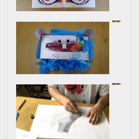
工作しよう！
In お子様コース
2024年7月26日
漫画の為の 人体デッサン
In 画力アップコース
2024年6月28日