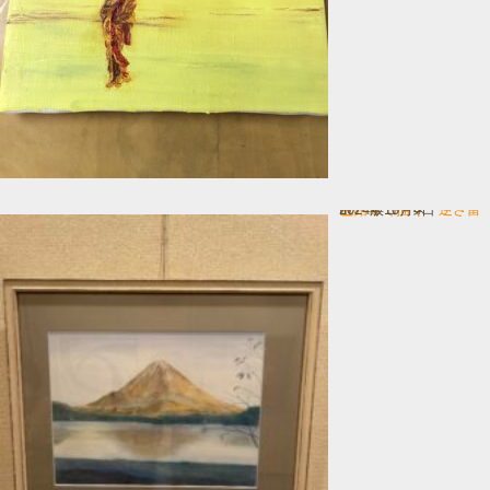
色鉛筆で描く 逆さ富士
In 一般コース
2024年10月4日