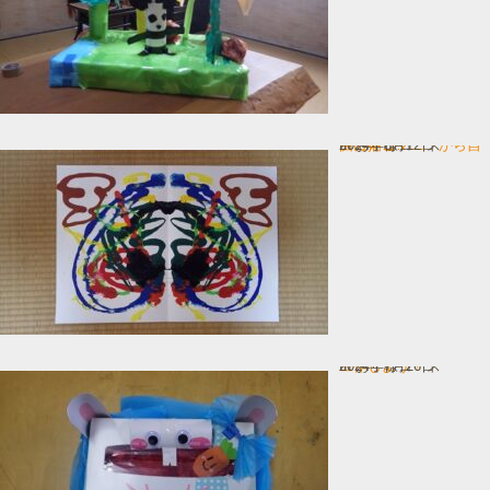
デカㇽコマニーから自由に描こ…
In お子様コース
2024年8月12日
工作しよう！
In お子様コース
2024年7月26日