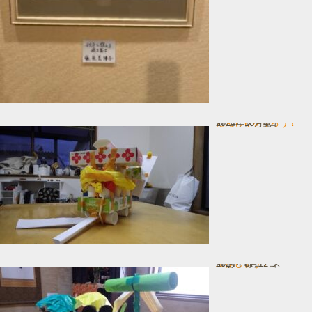
だんじりを作ろう！
In コース一覧
2024年10月4日
工作しょう！
In お子様コース
2024年8月12日