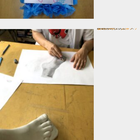
漫画の為の 人体デッサン
In 画力アップコース
2024年6月28日