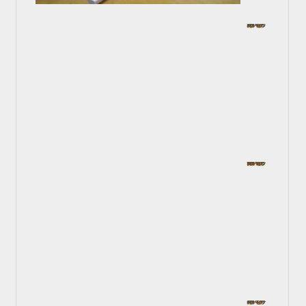
工作しょう！
In お子様コース
2024年8月12日
デカㇽコマニーから自由に描こ…
In お子様コース
2024年8月12日
工作しよう！
In お子様コース
2024年7月26日