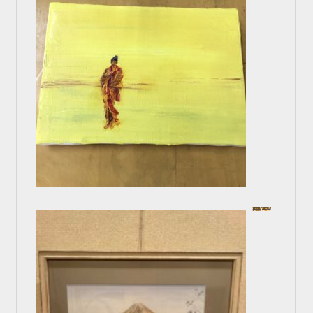
色鉛筆で描く 逆さ富士
In 一般コース
2024年10月4日