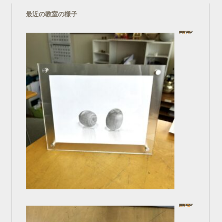
最近の教室の様子
鉛筆画
In コース一覧
2025年3月1日
ナイフで描く油彩
In 一般コース
2025年2月20日