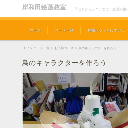
岸和田絵画教室
子どもからシニアまで。生涯の趣
コンテンツに移動
ホーム
コース一覧
体験レッスンについて
TOP
>
コース一覧
>
お子様コース
>
鳥のキャラクターを作ろう
鳥のキャラクターを作ろう