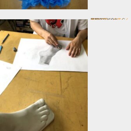
漫画の為の 人体デッサン
In 画力アップコース
2024年6月28日