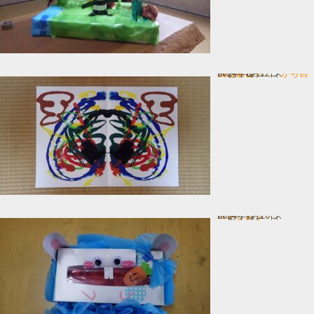
デカㇽコマニーから自由に描こ…
In お子様コース
2024年8月12日
工作しよう！
In お子様コース
2024年7月26日