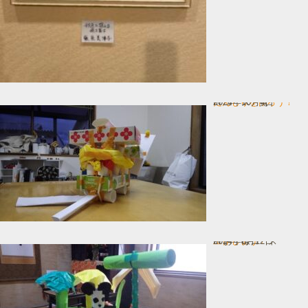
だんじりを作ろう！
In コース一覧
2024年10月4日
工作しょう！
In お子様コース
2024年8月12日