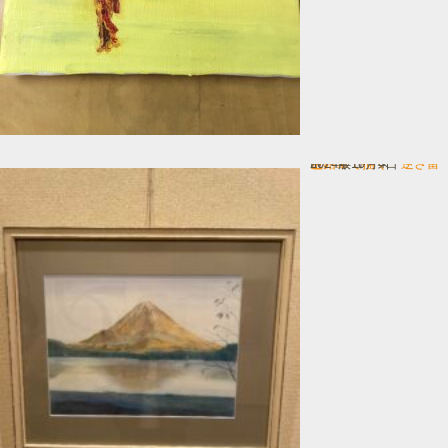
色鉛筆で描く 逆さ富士
In 一般コース
2024年10月4日