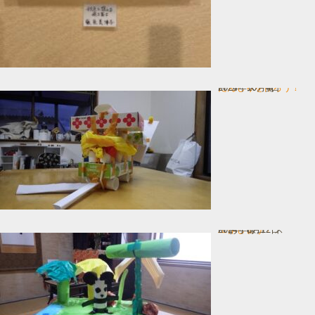
だんじりを作ろう！
In コース一覧
2024年10月4日
工作しょう！
In お子様コース
2024年8月12日