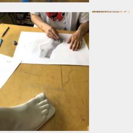
漫画の為の 人体デッサン
In 画力アップコース
2024年6月28日