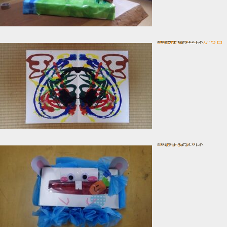
デカㇽコマニーから自由に描こ…
In お子様コース
2024年8月12日
工作しよう！
In お子様コース
2024年7月26日