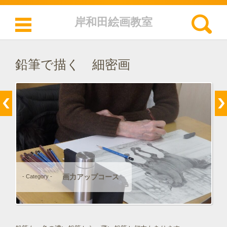
検索:
岸和田絵画教室
コンテンツに移動
鉛筆で描く 細密画
画力アップコース
- Category -