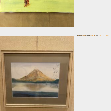
色鉛筆で描く 逆さ富士
In 一般コース
2024年10月4日